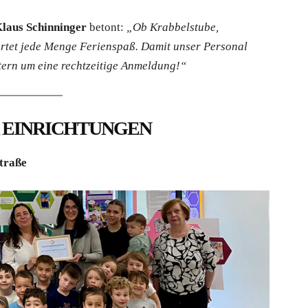
laus Schinninger
betont:
„Ob Krabbelstube,
artet jede Menge Ferienspaß. Damit unser Personal
ltern um eine rechtzeitige Anmeldung!“
R EINRICHTUNGEN
straße