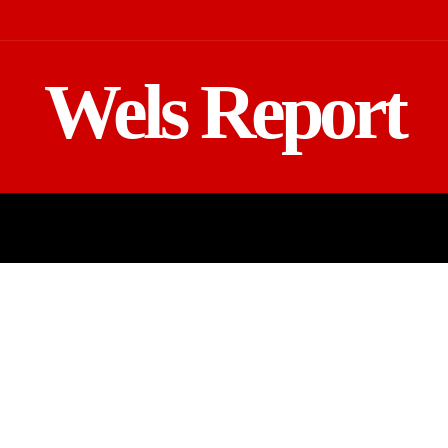
Wels Report
MOTOR
EINSATZ
TV REGIONAL