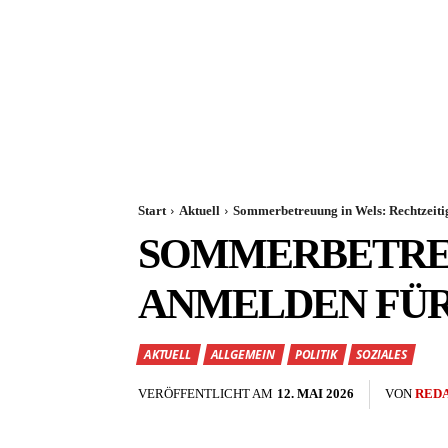
Start
Aktuell
Sommerbetreuung in Wels: Rechtzeiti
SOMMERBETREU
ANMELDEN FÜR 
AKTUELL
ALLGEMEIN
POLITIK
SOZIALES
VERÖFFENTLICHT AM
12. MAI 2026
VON
RED