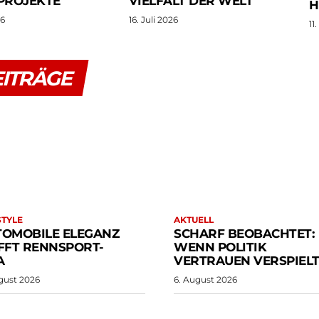
ROJEKTE
VIELFALT DER WELT
E
26
16. Juli 2026
11
EITRÄGE
STYLE
AKTUELL
TOMOBILE ELEGANZ
SCHARF BEOBACHTET:
FFT RENNSPORT-
WENN POLITIK
A
VERTRAUEN VERSPIEL
gust 2026
6. August 2026