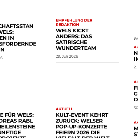
EMPFEHLUNG DER
REDAKTION
CHAFTSSTAN
WELS KICKT
WELS:
ANDERS: DAS
EN IN
We
SATIRISCHE
SFORDERNDE
A
WUNDERTEAM
EN
N
29. Juli 2026
26
I
2.
A
F
G
I
30
AKTUELL
RE FÜR WELS:
KULT-EVENT KEHRT
DREAS RABL
ZURÜCK: WELSER
A
EILENSTEINE
POP-UP-KONZERTE
M
ÜNFTIGE
FEIERN 2026 DIE
T