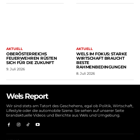
AKTUELL
AKTUELL
OBERÖSTERREICHS
WELS IM FOKUS: STARKE
FEUERWEHREN RÜSTEN
WIRTSCHAFT BRAUCHT
SICH FÜR DIE ZUKUNFT
BESTE
RAHMENBEDINGUNGEN
9. Juli 2026
8. Juli 2026
Wels Report
Wir sind stets am Tatort des Geschehens, egal ob Politik, Wirtschaft,
Lifestyle oder die automobile Szene. Sie sehen auf unserer Seite
brandaktuelle Videos und Berichte aus Wels und Umgebung.