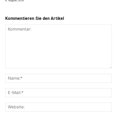
6. August 2026
Kommentieren Sie den Artikel
Kommentar:
Na
E-
Mai
Web