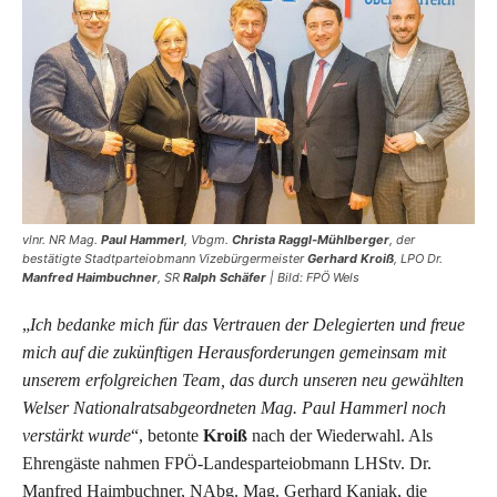
vlnr. NR Mag.
Paul Hammerl
, Vbgm.
Christa Raggl-Mühlberger
, der
bestätigte Stadtparteiobmann Vizebürgermeister
Gerhard Kroiß
, LPO Dr.
Manfred Haimbuchner
, SR
Ralph Schäfer
| Bild: FPÖ Wels
„
Ich bedanke mich für das Vertrauen der Delegierten und freue
mich auf die zukünftigen Herausforderungen gemeinsam mit
unserem erfolgreichen Team, das durch unseren neu gewählten
Welser Nationalratsabgeordneten Mag. Paul Hammerl noch
verstärkt wurde
“, betonte
Kroiß
nach der Wiederwahl. Als
Ehrengäste nahmen FPÖ-Landesparteiobmann LHStv. Dr.
Manfred Haimbuchner, NAbg. Mag. Gerhard Kaniak, die