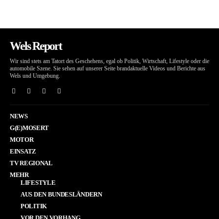
Wels Report
Wir sind stets am Tatort des Geschehens, egal ob Politik, Wirtschaft, Lifestyle oder die
automobile Szene. Sie sehen auf unserer Seite brandaktuelle Videos und Berichte aus
Wels und Umgebung.
NEWS
G(E)MOSERT
MOTOR
EINSATZ
TV REGIONAL
MEHR
LIFESTYLE
AUS DEN BUNDESLÄNDERN
POLITIK
VOR DEN VORHANG