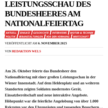
EISTUNGSSCHAU DES B
UNDESHEERES AM N
ATIONALFEIERTAG
AKTUELL
EINSATZ
GESCHICHTE
INTERVIEWS
MOTOR & TECHNIK
POLITIK
VERANSTALTUNGEN
VOR DEN VORHANG
WIRTSCHAFT
VERÖFFENTLICHT AM
6. NOVEMBER 2025
VON
REDAKTION WELS
Am 26. Oktober feierte das Bundesheer den
Nationalfeiertag mit einer großen Leistungsschau in der
Wiener Innenstadt. Auf dem Heldenplatz und an weiteren
Standorten zeigten Soldaten modernstes Gerät,
Einsatzbereitschaft und neue interaktive Angebote.
Höhepunkt war die feierliche Angelobung von über 1.000
Rekruten vor den Ehrengästen und tausenden Besuchern…