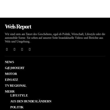
Wels Report
Wir sind stets am Tatort des Geschehens, egal ob Politik, Wirtschaft, Lifestyle oder die
automobile Szene. Sie sehen auf unserer Seite brandaktuelle Videos und Berichte aus
Wels und Umgebung.
NEWS
G(E)MOSERT
MOTOR
EINSATZ
TV REGIONAL
MEHR
LIFESTYLE
AUS DEN BUNDESLÄNDERN
POLITIK