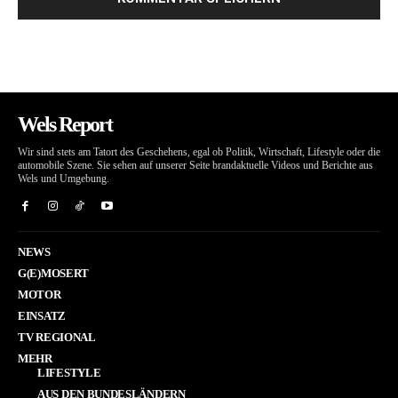
Wels Report
Wir sind stets am Tatort des Geschehens, egal ob Politik, Wirtschaft, Lifestyle oder die
automobile Szene. Sie sehen auf unserer Seite brandaktuelle Videos und Berichte aus
Wels und Umgebung.
NEWS
G(E)MOSERT
MOTOR
EINSATZ
TV REGIONAL
MEHR
LIFESTYLE
AUS DEN BUNDESLÄNDERN