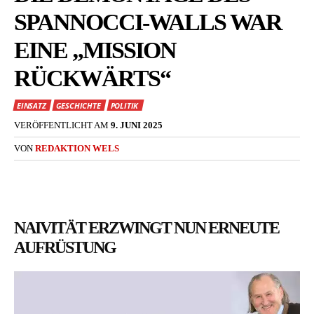
SPANNOCCI-WALLS WAR
EINE „MISSION
RÜCKWÄRTS“
EINSATZ
GESCHICHTE
POLITIK
VERÖFFENTLICHT AM
9. JUNI 2025
VON
REDAKTION WELS
NAIVITÄT ERZWINGT NUN ERNEUTE
AUFRÜSTUNG