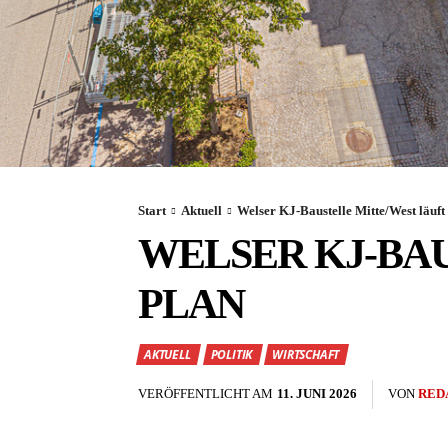
Start
Aktuell
Welser KJ-Baustelle Mitte/West läuft
WELSER KJ-BA
PLAN
AKTUELL
POLITIK
WIRTSCHAFT
VERÖFFENTLICHT AM
11. JUNI 2026
VON
RED