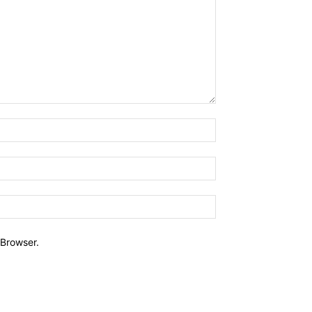
Name:*
E-
Mail:*
Website:
Browser.