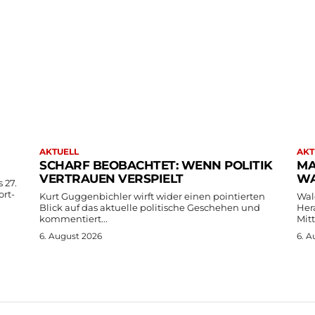
AKTUELL
AKT
SCHARF BEOBACHTET: WENN POLITIK
MA
VERTRAUEN VERSPIELT
WA
 27.
ort-
Kurt Guggenbichler wirft wider einen pointierten
Wal
Blick auf das aktuelle politische Geschehen und
Her
kommentiert...
Mit
6. August 2026
6. A