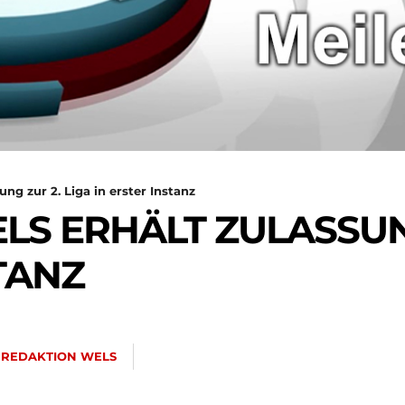
ng zur 2. Liga in erster Instanz
LS ERHÄLT ZULASSUNG
TANZ
REDAKTION WELS