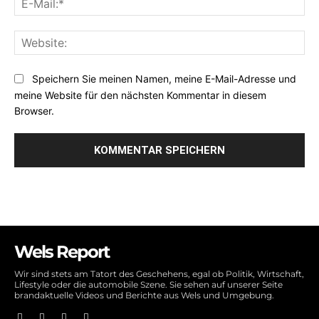
Mai
Web
Speichern Sie meinen Namen, meine E-Mail-Adresse und
meine Website für den nächsten Kommentar in diesem
Browser.
Wels Report
Wir sind stets am Tatort des Geschehens, egal ob Politik, Wirtschaft,
Lifestyle oder die automobile Szene. Sie sehen auf unserer Seite
brandaktuelle Videos und Berichte aus Wels und Umgebung.