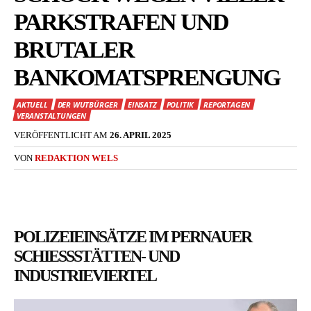
PARKSTRAFEN UND
BRUTALER
BANKOMATSPRENGUNG
AKTUELL
DER WUTBÜRGER
EINSATZ
POLITIK
REPORTAGEN
VERANSTALTUNGEN
VERÖFFENTLICHT AM
26. APRIL 2025
VON
REDAKTION WELS
POLIZEIEINSÄTZE IM PERNAUER
SCHIESSSTÄTTEN- UND I
NDUSTRIEVIERTEL