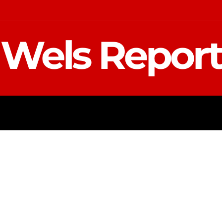
Wels Report
MOTOR
EINSATZ
TV REGIONAL