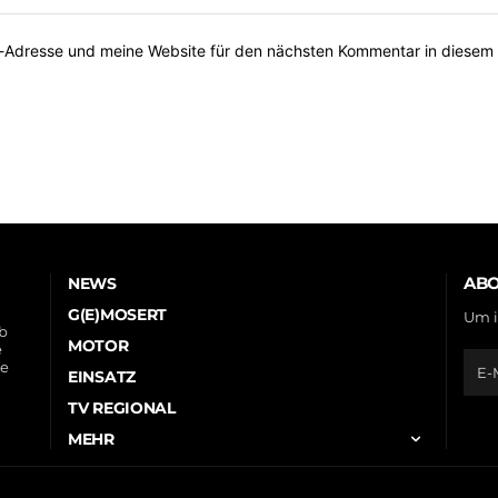
-Adresse und meine Website für den nächsten Kommentar in diesem 
ABO
NEWS
G(E)MOSERT
Um i
ob
MOTOR
e
le
EINSATZ
TV REGIONAL
MEHR