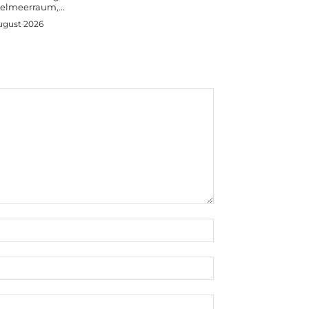
telmeerraum,...
ugust 2026
Name:*
E-
Mail:*
Website: