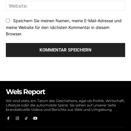
Web
Speichern Sie meinen Namen, meine E-Mail-Adresse und
meine Website für den nächsten Kommentar in diesem
Browser.
Wels Report
Wir sind stets am Tatort des Geschehens, egal ob Politik, Wirtschaft,
Lifestyle oder die automobile Szene. Sie sehen auf unserer Seite
brandaktuelle Videos und Berichte aus Wels und Umgebung.