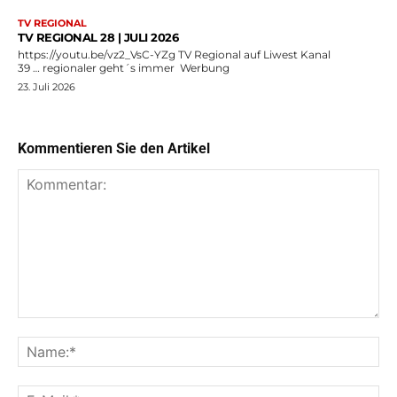
TV REGIONAL
TV REGIONAL 28 | JULI 2026
https://youtu.be/vz2_VsC-YZg TV Regional auf Liwest Kanal
39 … regionaler geht´s immer Werbung
23. Juli 2026
Kommentieren Sie den Artikel
Kommentar:
Na
E-