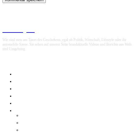
Wels Report
Wir sind stets am Tatort des Geschehens, egal ob Politik, Wirtschaft, Lifestyle oder die
automobile Szene. Sie sehen auf unserer Seite brandaktuelle Videos und Berichte aus Wels
und Umgebung.
NEWS
G(E)MOSERT
MOTOR
EINSATZ
TV REGIONAL
MEHR
LIFESTYLE
AUS DEN BUNDESLÄNDERN
POLITIK