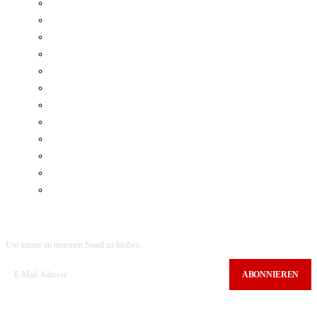
VOR DEN VORHANG
TOPS DER BRANCHE
KULINARIK
VERANSTALTUNGEN
GESCHICHTE
WIRTSCHAFT
TOP INTEGRIERT
UNTERWEGS…
DER WUTBÜRGER
INTERVIEWS
SOZIALES
REPORTAGEN
ABONNIEREN SIE UNS
Um immer an neuesten Stand zu bleiben.
ABONNIEREN