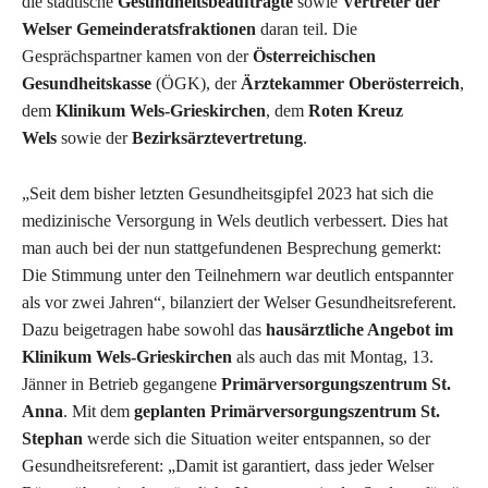
die städtische
Gesundheitsbeauftragte
sowie
Vertreter der
Welser Gemeinderatsfraktionen
daran teil. Die
Gesprächspartner kamen von der
Österreichischen
Gesundheitskasse
(ÖGK), der
Ärztekammer Oberösterreich
,
dem
Klinikum Wels-Grieskirchen
, dem
Roten Kreuz
Wels
sowie der
Bezirksärztevertretung
.
„Seit dem bisher letzten Gesundheitsgipfel 2023 hat sich die
medizinische Versorgung in Wels deutlich verbessert. Dies hat
man auch bei der nun stattgefundenen Besprechung gemerkt:
Die Stimmung unter den Teilnehmern war deutlich entspannter
als vor zwei Jahren“, bilanziert der Welser Gesundheitsreferent.
Dazu beigetragen habe sowohl das
hausärztliche Angebot im
Klinikum Wels-Grieskirchen
als auch das mit Montag, 13.
Jänner in Betrieb gegangene
Primärversorgungszentrum St.
Anna
. Mit dem
geplanten Primärversorgungszentrum St.
Stephan
werde sich die Situation weiter entspannen, so der
Gesundheitsreferent: „Damit ist garantiert, dass jeder Welser