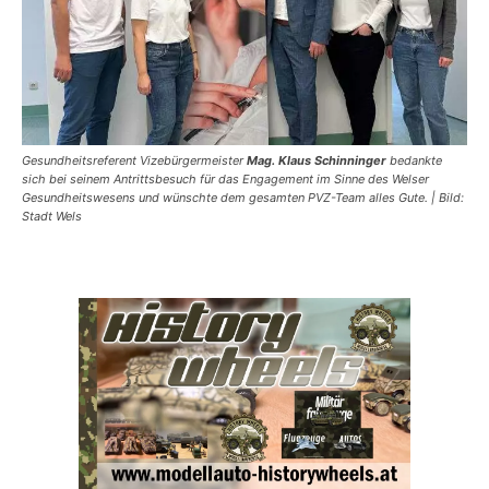
Gesundheitsreferent Vizebürgermeister
Mag. Klaus Schinninger
bedankte
sich bei seinem Antrittsbesuch für das Engagement im Sinne des Welser
Gesundheitswesens und wünschte dem gesamten PVZ-Team alles Gute. | Bild:
Stadt Wels