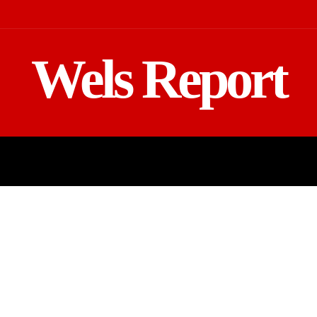
Wels Report
MOTOR
EINSATZ
TV REGIONAL