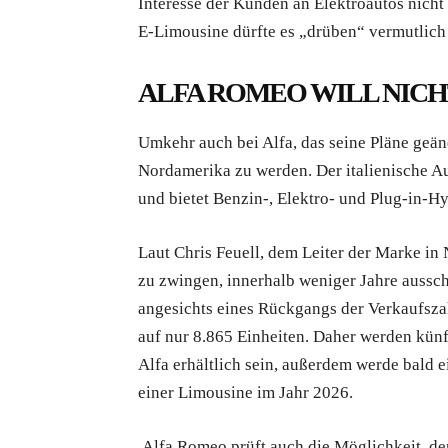
Interesse der Kunden an Elektroautos nicht
E-Limousine dürfte es „drüben“ vermutlich
ALFA ROMEO WILL NICH
Umkehr auch bei Alfa, das seine Pläne geänd
Nordamerika zu werden. Der italienische Au
und bietet Benzin-, Elektro- und Plug-in-H
Laut Chris Feuell, dem Leiter der Marke in 
zu zwingen, innerhalb weniger Jahre aussch
angesichts eines Rückgangs der Verkaufsz
auf nur 8.865 Einheiten. Daher werden kün
Alfa erhältlich sein, außerdem werde bald
einer Limousine im Jahr 2026.
Alfa Romeo prüft auch die Möglichkeit, den