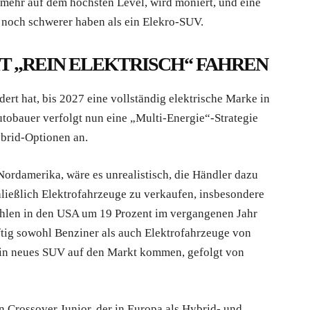
 mehr auf dem höchsten Level, wird moniert, und eine
 noch schwerer haben als ein Elekro-SUV.
T „REIN ELEKTRISCH“ FAHREN
ert hat, bis 2027 eine vollständig elektrische Marke in
tobauer verfolgt nun eine „Multi-Energie“-Strategie
ybrid-Optionen an.
Nordamerika, wäre es unrealistisch, die Händler dazu
ließlich Elektrofahrzeuge zu verkaufen, insbesondere
ahlen in den USA um 19 Prozent im vergangenen Jahr
ftig sowohl Benziner als auch Elektrofahrzeuge von
 ein neues SUV auf den Markt kommen, gefolgt von
 Crossover Junior, der in Europa als Hybrid- und