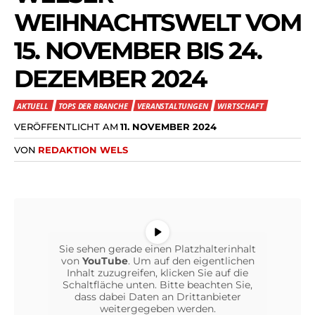
WEIHNACHTSWELT VOM
15. NOVEMBER BIS 24.
DEZEMBER 2024
AKTUELL
TOPS DER BRANCHE
VERANSTALTUNGEN
WIRTSCHAFT
VERÖFFENTLICHT AM
11. NOVEMBER 2024
VON
REDAKTION WELS
Sie sehen gerade einen Platzhalterinhalt
von
YouTube
. Um auf den eigentlichen
Inhalt zuzugreifen, klicken Sie auf die
Schaltfläche unten. Bitte beachten Sie,
dass dabei Daten an Drittanbieter
weitergegeben werden.