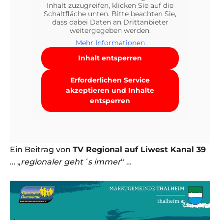
Inhalt zuzugreifen, klicken Sie auf die
Schaltfläche unten. Bitte beachten Sie,
dass dabei Daten an Drittanbieter
weitergegeben werden.
Mehr Informationen
Inhalt entsperren
Erforderlichen Service
akzeptieren und Inhalte
entsperren
Ein Beitrag von
TV Regional auf Liwest Kanal 39
… „
regionaler geht´s immer
“ …