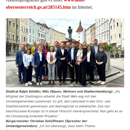
oberoesterreich.gv.at/285145.htm
im Internet.
Stadtrat Ralph Schäfer, MSc (Bauen, Wohnen und Stadtentwicklung):
„Als
Mitglied der Stadtregion arbeitet die Stadt Wels eng mit den
Umlandgemeinden zusammen. Es gilt, den Leerstand in den Orts- und
Stadtteilzentren gemeinsam und überregional zu bekämpfen. Das nun
beschlossene Konzept ist in dieser Hinsicht vielversprechend. Nun geht es an
die Umsetzung konkreter Projekte.“
Bürgermeister Christian Schöffmann (Sprecher der
Umlandgemeinden):
„Ich bin überzeugt, dass beim Thema