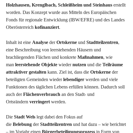
Holzhausen, Krenglbach, Schleißheim und Steinhaus
erstellt
worden. Das Konzept wurde aus Mitteln des Europäischen
Fonds für regionale Entwicklung (IBW/EFRE) und des Landes
Oberösterreich
kofinanziert
.
Inhalt ist eine
Analyse
der
Ortskerne
und
Stadtteilzentren
,
eine Beschreibung von leerstehenden Häusern und
brachliegenden Flächen und konkrete
Maßnahmen
, wie
man
leerstehende Objekte
wieder
nutzen
und die
Teilräume
attraktiver gestalten
kann. Ziel ist, dass die
Ortskerne
der
beteiligten Gemeinden wieder
lebendiger
werden und viele
Funktionen des täglichen Lebens erfüllen können. Dadurch soll
auch der
Flächenverbrauch
an den Stadt- und
Ortsrändern
verringert
werden.
Die
Stadt Wels
legt dabei den Fokus auf
die
Belebung
der
Stadtteilzentren
und hat dazu – wie berichtet
– im Vorjahr einen
Bürgerbeteiligungsprozess
in Form von