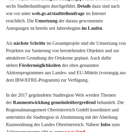
sechs Stadtteilumfragen durchgeführt.
Details
dazu sind nach
wie vor unter
wels.gv.at/stadtteilumfrage
im Internet
ersichtlich. Die
Umsetzung
der daraus gewonnenen
Anregungen ist bereits seit Jahresbeginn
im Laufen
.
Als
nächste Schritte
im Gesamtprojekt sind die Umsetzung von
Projekten zur Sanierung von leerstehenden Objekten und zur
attraktiven Gestaltung der Ortskerne geplant. Auch dafür
stehen
Fördermöglichkeiten
des oben genannten
Aktionsprogrammes aus Landes- und EU-Mitteln (vorrangig aus
dem IBW/EFRE-Programm) zur Verfügung.
In der 2017 gegründeten Stadtregion Wels werden Themen
der
Raumentwicklung gemeindeübergreifend
behandelt. Die
Regionalmanagement Oberösterreich GmbH koordiniert und
unterstützt die Stadtregion in Abstimmung mit der Abteilung
Raumordnung des Landes Oberösterreich. Nähere
Infos
zum
Aktionsprogramm gibt es unter
www.land-